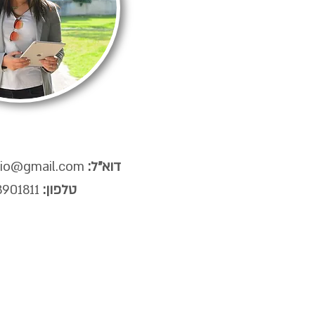
:דוא"ל
dio@gmail.com
טלפון:
0528901811
G & SOCIAL MEDIA MANAGMENT
חשוב לנו לומר, אנחנו לא "עושים לוגו" 
ולו