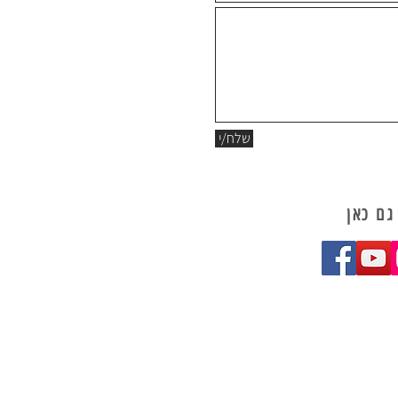
שלח/י
גם כאן
כל הנראה שאתם לא מרוצים מהנראות שלכם ברשת ובכלל, יכול להיות שתרצו לעשות REBRAND ויש מצב שאתם עסק או חברה חדשה שצריכים
 שלהם, תמיד כמה צעדים קדימה מהמתחרים
ם!