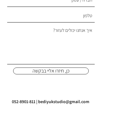
כן, חיזרו אליי בבקשה
052-8901-811
|
bediyukstudio@gmail.com
אם הגעתם אלינו ככל הנראה שאתם לא מרוצים מהנראות שלכם
ברשת ובכלל, יכול להיות שתרצו לעשות REBRAND ויש מצב
שאתם עסק או חברה חדשה שצריכים BRANDING &
COPYWRITING & SOCIAL MEDIA MANAGMENT החל
מחקירת השוק ועד להטמעת המותג לצרכנים.
חשוב לנו לומר, אנחנו לא "עושים לוגו" ולא "כותבים פוסט", מה