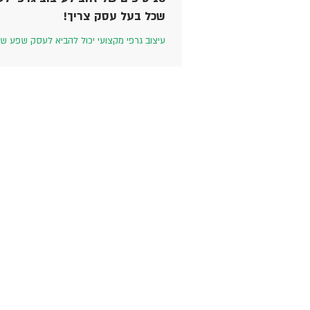
שכל בעל עסק צריך!
עיצוב גרפי מקצועי יכול להביא לעסק שפע של 
כגון הגדלת המודעות למותג, הפיכת המוצר לזיה
והפיכת העסק למוביל בתחומו. כך...