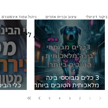
יקור דיגיטלי
עיצוב ובניית אתרים
ניהול עמוד אינסטגרם
לקרוא, ללמוד, לדעת, ליישם!
3 כלים מבוססי בינה
מלאכותית הטובים ביותר
כלי הבינ
לעבודה יומיומית שישנו
1 ליצירת תמונות מטורפות!
5
4
3
2
1
לכם ת'חיים