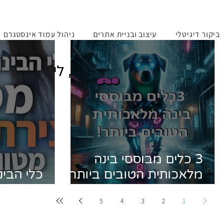
יקור דיגיטלי
עיצוב ובניית אתרים
ניהול עמוד אינסטגרם
לקרוא, ללמוד, לדעת, ליישם!
3 כלים מבוססי בינה
מלאכותית הטובים ביותר
כלי הבינ
לעבודה יומיומית שישנו
1 ליצירת תמונות מטורפות!
5
4
3
2
1
לכם ת'חיים