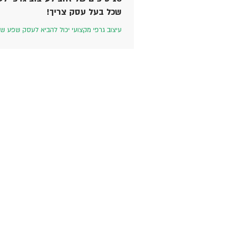
שכל בעל עסק צריך!
עיצוב גרפי מקצועי יכול להביא לעסק שפע של 
כגון הגדלת המודעות למותג, הפיכת המוצר לזיה
והפיכת העסק למוביל בתחומו. כך...