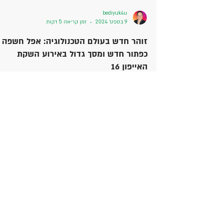
bediyuk4u
9 בספט׳ 2024
זמן קריאה 5 דקות
זוהר חדש בעולם הטכנולוגיה: אפל חשפה
כפתור חדש ומסך גדול באירוע השקת
האייפון 16
אירוע ההשקה של אפל בספטמבר 2024 סימן ציון דרך
משמעותי בעולם הטכנולוגיה. החברה חשפה מגוון רחב של
מוצרים חדשים, החל מסדרת אייפון 16 ועד לעדכונ