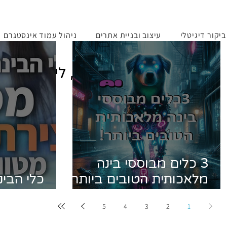
יקור דיגיטלי
עיצוב ובניית אתרים
ניהול עמוד אינסטגרם
לקרוא, ללמוד, לדעת, ליישם!
3 כלים מבוססי בינה
מלאכותית הטובים ביותר
כלי הבינ
לעבודה יומיומית שישנו
1 ליצירת תמונות מטורפות!
5
4
3
2
1
לכם ת'חיים